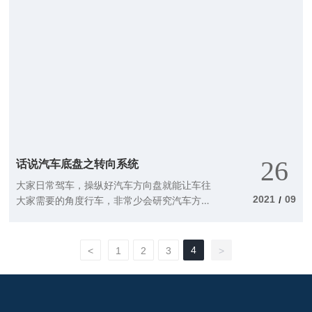
26
话说汽车底盘之转向系统
大家日常驾车，操纵好汽车方向盘就能让车往
2021
09
大家需要的角度行车，非常少会研究汽车方向
/
盘是如何使车轱辘转向的，用于更改或维持汽
车行车或后退方位的一系列设备称之为汽车转
向系统软件。
4
<
1
2
3
>