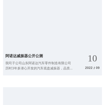
10
阿诺达减振器公开公测
我司子公司山东阿诺达汽车零件制造有限公司
2022
09
历时3年多潜心开发的汽车底盘减振器，品质
/
高端、实力出众，为汽车后市场、特别是越野
车或改装车市场提供了一项高品质的汽车减振
选择。阿诺达减振器将在9月10日至12日第11
届“爱在弓弦·爱在库布奇沙漠机车群英会”的T3
挑战赛上首次次进行产品公测。