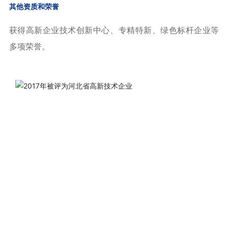
其他资质和荣誉
获得高新企业技术创新中心、专精特新、绿色标杆企业等
多项荣誉。