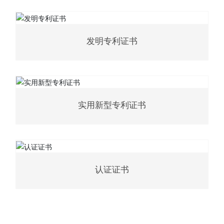
发明专利证书
实用新型专利证书
认证证书