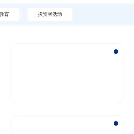
教育
投资者活动