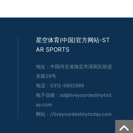
星空体育(中国)官方网站-ST
AR SPORTS
地址：中国河北省保定市清苑区前进
东路29号
电话：0312-5802989
电子信箱：sd@liveyourdestinytod
ay.com
网站：
//liveyourdestinytoday.com