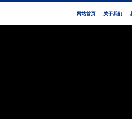
星空体育(中国)官方网站
网站首页
关于我们