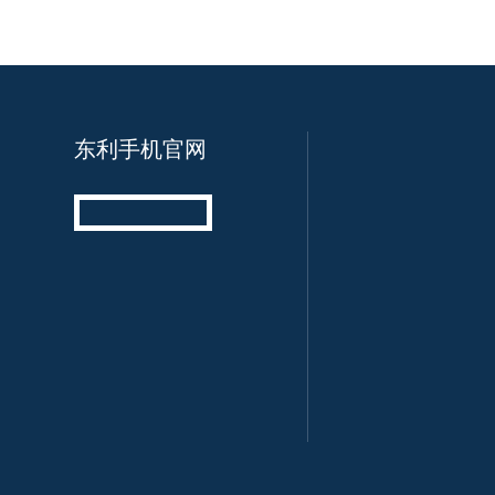
东利手机官网