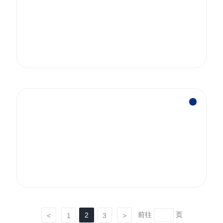
前往
页
2
<
1
3
>