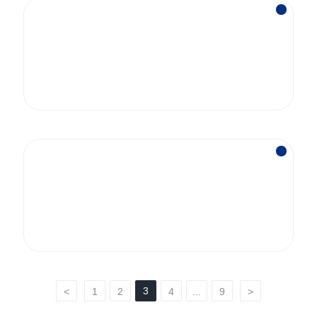
3
<
1
2
4
...
9
>